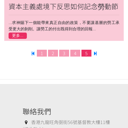
資本主義處境下反思如何記念勞動節
...求神賜下一個能帶來真正自由的政策，不要讓基層的勞工承
受更大的剝削。讓勞工的付出既得到合理的回報...
更多...
1
2
3
4
5
聯絡我們
香港九龍旺角弼街56號基督教大樓11樓