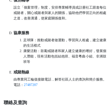
個別輔導
設立「個案管理」制度，安排專業輔導員或註册社工跟進每位
戒賭者，關心戒賭者與家人的關係，協助他們學習正向的相處
之道，改善溝通，使家庭關係復和。
協康服務
足球隊：推動戒賭者做運動，學習與人相處，建立健康
的生活模式
康樂活動：鼓勵戒賭者和家人建立健康的嗜好，發展個
人潛能，現有活動包括結他班、福音粵曲小組、非洲鼓
班等
戒賭熱線
由專業同工輪值接聽電話，解答社區人士的查詢和簡介服務。
電話：
27487207
聯絡及查詢