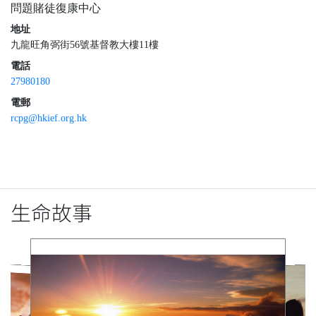
問題賭徒復康中心
地址
九龍旺角弼街56號基督教大樓11樓
電話
27980180
電郵
rcpg@hkief.org.hk
生命故事