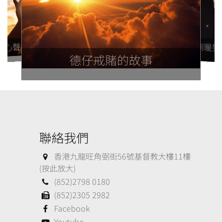
人心聲 ─ 尋回媽媽
從無賴到暖男
德仔戒賭的故事
聯絡我們
香港九龍旺角弼街56號基督教大樓11樓
(按此放大)
(852)2798 0180
(852)2305 2982
Facebook
Youtube