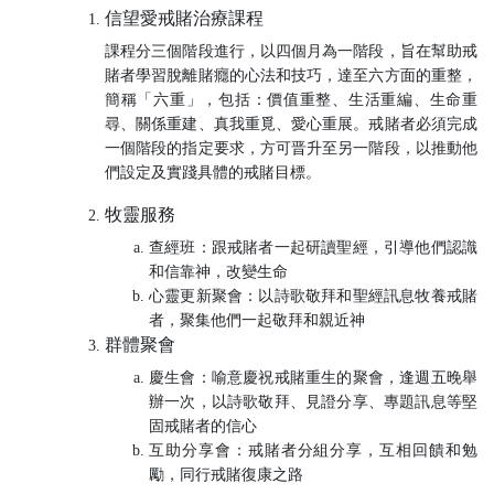
信望愛戒賭治療課程
課程分三個階段進行，以四個月為一階段，旨在幫助戒
賭者學習脫離賭癮的心法和技巧，達至六方面的重整，
簡稱「六重」，包括：價值重整、生活重編、生命重
尋、關係重建、真我重覓、愛心重展。戒賭者必須完成
一個階段的指定要求，方可晋升至另一階段，以推動他
們設定及實踐具體的戒賭目標。
牧靈服務
查經班：跟戒賭者一起研讀聖經，引導他們認識
和信靠神，改變生命
心靈更新聚會：以詩歌敬拜和聖經訊息牧養戒賭
者，聚集他們一起敬拜和親近神
群體聚會
慶生會：喻意慶祝戒賭重生的聚會，逢週五晚舉
辦一次，以詩歌敬拜、見證分享、專題訊息等堅
固戒賭者的信心
互助分享會：戒賭者分組分享，互相回饋和勉
勵，同行戒賭復康之路