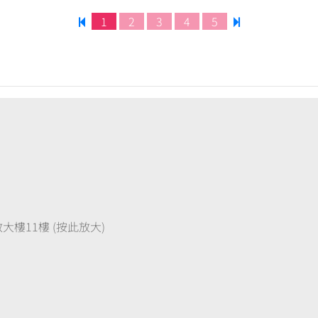
1
2
3
4
5
樓11樓 (按此放大)