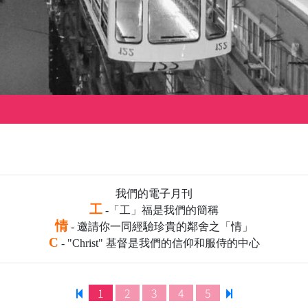
我們的電子月刊
工
-「工」福是我們的簡稱
情
- 邀請你一同經驗珍貴的鄰舍之「情」
C
- "Christ" 基督是我們的信仰和服侍的中心
1
2
3
4
5