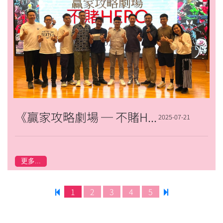
《贏家攻略劇場 ─ 不賭HERO》講座
2025-07-21
更多...
1
2
3
4
5