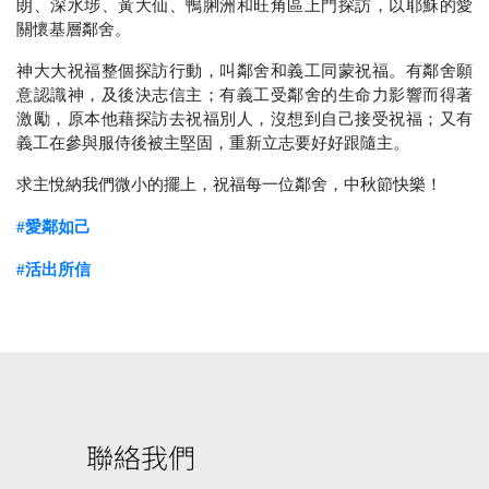
朗、深水埗、黃大仙、鴨脷洲和旺角區上門探訪，以耶穌的愛
關懷基層鄰舍。
神大大祝福整個探訪行動，叫鄰舍和義工同蒙祝福。有鄰舍願
意認識神，及後決志信主；有義工受鄰舍的生命力影響而得著
激勵，原本他藉探訪去祝福別人，沒想到自己接受祝福；又有
義工在參與服侍後被主堅固，重新立志要好好跟隨主。
求主悅納我們微小的擺上，祝福每一位鄰舍，中秋節快樂！
#
愛鄰如己
#
活出所信
聯絡我們