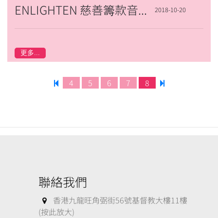
ENLIGHTEN 慈善籌款音樂會
2018-10-20
更多...
4
5
6
7
8
聯絡我們
香港九龍旺角弼街56號基督教大樓11樓
(按此放大)