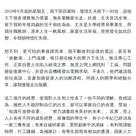
2019年9月底的星期五，我下班回家時，發現丈夫留下一封信，說他
欠下很多債務無力償還，無奈要離家出走。此後，丈夫音訊全無，
留下我和年僅四歲的兒子相依為命。丈夫是大學經濟系畢業生，而
我任職教師，原本人生一帆風順，家庭生活幸福，突然發生如此巨
變，令我頓時慌忙失措。
想不到，更可怕的事接踵而來，我不斷收到追債的電話，甚至有
「收數佬」上門滋擾，每日都在極大的壓力下生活，無法專心工
作。正當自覺人生陷入絕境之際，無意之間上網找到「工福」問題
賭徒復康中心，於是向這機構發出電郵求助。不多久，他們邀請我
前往面談，並參加賭徒家人的治療課程。同路人的開導和經驗分
享，讓我慢慢走出陰霾。
這三個月的經歷，使我對人生和人性多了一份不同的理解。曾經認
為，雖然人不能控制自己的出生，卻可以掌握自己的命運。譬如：
「知識可改變命運」、「努力讀書就有美好的未來」。其實，世上
人人各有不同的成長經歷，就像我的學生中，有小小年紀已經須為
一家三餐奔波；有來自破碎家庭，需照顧家中的弟妹 ；有利用課餘
時間，打工賺錢，為補家計；有學生跟我有相似的遭遇，因家人欠