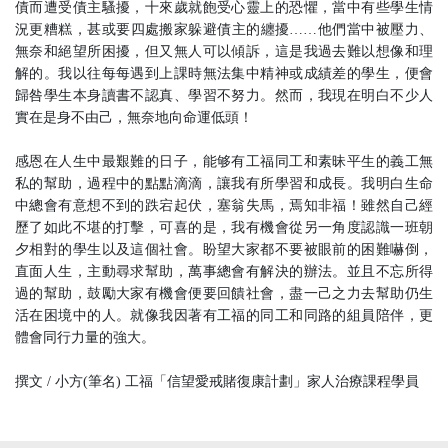
債而遭受債主騷擾，十來歲就飽受心靈上的恐懼，當中有些學生情
況更糟糕，甚或要四處搬家躲避債主的纏擾……他們當中被壓力、
無奈和絕望所困擾，但又無人可以傾訴，這是我過去難以想像和理
解的。我以往每每遇到上課時無法集中精神或成績差的學生，便會
歸咎學生本身讀書不認真、學習不努力。然而，我現在明白不少人
實在是身不由己，無奈地向命運低頭！
感恩在人生中最艱難的日子，能够有工福同工和素昧平生的義工無
私的幫助，過程中的點點滴滴，讓我有所學習和成長。我明白生命
中總會有意想不到的跌宕起伏，塞翁失馬，焉知非福！雖然自己經
歷了如此不堪的打擊，可喜的是，我有機會從另一角度認識一班朝
夕相對的學生以及這個社會。盼望大家都不要被眼前的困難嚇倒，
直面人生，主動尋求幫助，萬事總會有解決的辦法。並且不忘所得
過的幫助，鼓勵大家有機會便要回饋社會，盡一己之力去幫助仍生
活在困境中的人。就像我因著有工福的同工和同路的組員陪伴，更
體會同行力量的強大。
撰文 / 小方(筆名) 工福「信望愛戒賭復康計劃」家人治療課程學員