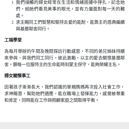
我們接觸的婦女經常在生活和情緒困擾中掙扎，記念她
們，給她們看見美事的眼光，並有力量面對每一天的難
處。
求主賜同工們智慧和堅持去愛的能耐，能靠主的恩典繼續
與基層鄰舍同行。
工福學堂
為每月舉辦的午間及晚間探訪行動感恩，不同的弟兄姊妹持續
來參與，與我們同工同行，彼此激勵，以主的愛去關懷基層鄰
舍。願每一位服侍主的生命能時刻蒙主保守，能夠榮耀主名。
婦女關懐事工
因著孩子漸漸長大，我們認識的單親媽媽再次投入社會工作，
求神賜恩，幫助她們適應，能在職場上發揮能力，感覺被尊重
和肯定，同時能在工作與照顧家庭之間取得平衡。