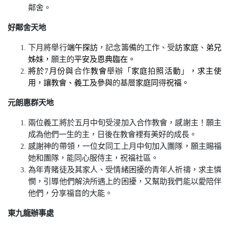
鄰舍。
好鄰舍天地
下月將舉行
端午探訪
，記念籌備的工作、受
訪家庭
、
弟兄
姊妹，
願主的
平安及恩典臨在。
將於
7
月份與
合作
教會
舉辦「
家庭
拍
照活動
」
，求主使
用，讓教會、義工及參與
的基層
家庭同
得
祝福。
元朗惠群天地
兩位義工將於五月中旬受浸加入合作教會，感謝主！願主
成為他們一生的主，日後在教會裡有美好的成長。
感謝神的帶領，一位女同工上月中旬加入團隊，願主賜福
她和團隊，能同心服侍主，祝福社區。
為年青賭徒及其家人、受情緒困擾的青年人祈禱，求主憐
憫，引導他們解決所遇上的困擾，又幫助我們能以愛陪伴
他們，分享福音的大能。
東九龍辦事處