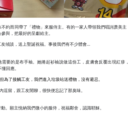
妹不約而同帶了「禮物」來服侍主。有的一家人帶領我們唱詩讚美主
心參與，把最好的呈獻給主。
工友傾談，送上聖誕祝福。事後我們有不少體會
...
她需要的是布手袖。她捲起衫袖說做這份工，皮膚會反覆出現紅疹
不懂回應。
但為了接觸工友，我們進入垃圾站送禮物，沒有避忌。
內逗留，跟工友閒聊，很快便忘記了那臭味。
行動。願主悅納我們微小的服侍，祝福鄰舍，認識耶穌。