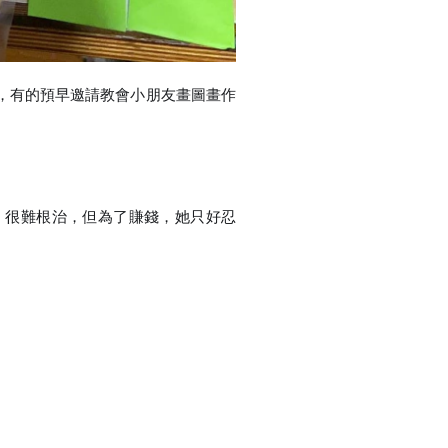
，有的預早邀請教會小朋友畫圖畫作
，很難根治，但為了賺錢，她只好忍