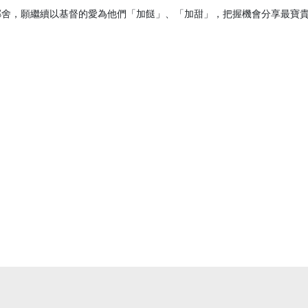
舍，願繼續以基督的愛為他們「加餸」、「加甜」，把握機會分享最寶貴的生