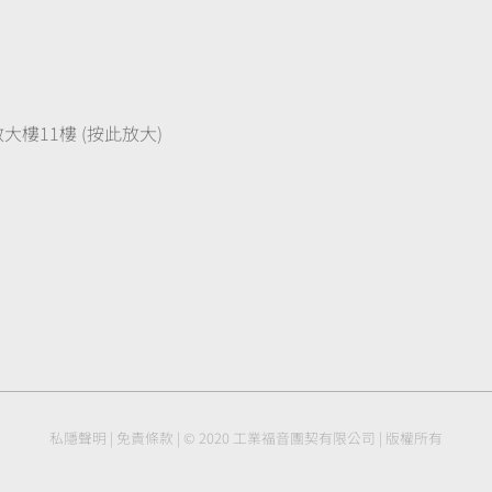
樓11樓 (按此放大)
私隱聲明
|
免責條款
| © 2020 工業福音團契有限公司 | 版權所有