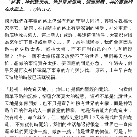
「
起初，神創造天地。地是空虛混沌，淵面黑暗，神的靈運行
在水面上
。
」
(
創
1:1-2)
感恩我們在事奉的路上仍然有您的守望與同行，容我先祝福大
家平安、健康，在跟隨主的路上有更深刻的領受，裡外更新，
徹底地脫去舊人、穿上新人
!
或許，每逢這個時候，大家都習慣
為來年訂下目標或重新立志，但，當年歲漸長，我們會否因為
過去的失敗太多、堅持太短，而不再對自己的立志有所期
望？
活在一個不太像樣卻又改變不了的世界，我們每天也在
忙，想做的事情實在太多、要回應的問題亦急，一年過去，似
乎又是再次被忙碌亂了事奉的方向與步伐。 原來，上主早在創
天造地的時候已暗藏祝福。
「起初，神創造天地。」
(
創
1:1)
是舊約聖經的開始。 一句看似
簡單不過的記敍，卻蘊含著莫大的智慧。 這裡不單是告訴世人
天地是如何開始，也不只是宣告神擁有世界的主權，而是神透
過自己的作為給人一個善意的榜樣。 祂是滿有能力的創造主，
說有就有、命立就立，但，祂卻刻意地用上
7
天來完成世界的創
造。 不知從何時開始，我們的生活都過得很急，世界也一直催
逼著我們要趕快一點、做多一點，這是世界的價值。可是，神