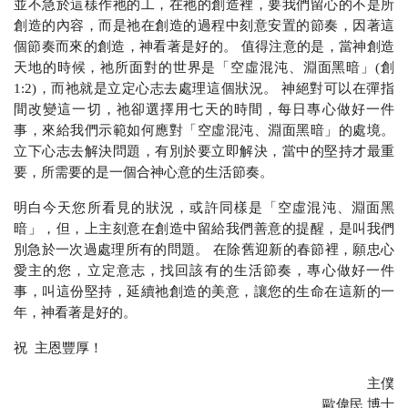
並不急於這樣作祂的工，在祂的創造裡，要我們留心的不是所
創造的內容，而是祂在創造的過程中刻意安置的節奏，因著這
個節奏而來的創造，神看著是好的。 值得注意的是，當神創造
天地的時候，祂所面對的世界是「空虛混沌、淵面黑暗」
(
創
1:2)
，而祂就是立定心志去處理這個狀況。 神絕對可以在彈指
間改變這一切，祂卻選擇用七天的時間，每日專心做好一件
事，來給我們示範如何應對「空虛混沌、淵面黑暗」的處境。
立下心志去解決問題，有別於要立即解決，當中的堅持才最重
要，所需要的是一個合神心意的生活節奏。
明白今天您所看見的狀況，或許同樣是「空虛混沌、淵面黑
暗」，但，上主刻意在創造中留給我們善意的提醒，是叫我們
別急於一次過處理所有的問題。 在除舊迎新的春節裡，願忠心
愛主的您，立定意志，找回該有的生活節奏，專心做好一件
事，叫這份堅持，延續祂創造的美意，讓您的生命在這新的一
年，神看著是好的。
祝
主恩豐厚！
主僕
歐偉民 博士