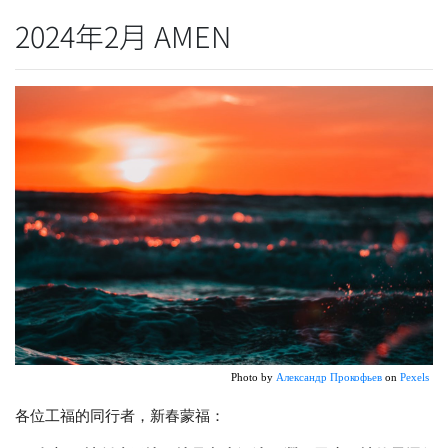
2024年2月 AMEN
Photo by 
Александр Прокофьев
 on 
Pexels
各位工福的同行者，新春蒙福：