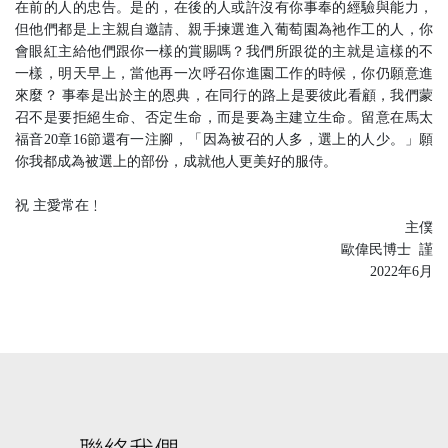
在前的人的忠告。是的，在後的人或許沒有你事奉的經驗與能力，
但他們都是上主親自邀請、親手揀選進入葡萄園為祂作工的人，你
會眼紅主給他們跟你一樣的賞賜嗎？我們所跟從的主就是這樣的不
一樣，明天早上，當他再一次呼召你進園工作的時候，你仍願意進
來麼？ 事奉是出於主的恩典，在同行的路上是要彼此看顧，我們蒙
召不是要拒絕生命、否定生命，而是要為主建立生命。留意在馬太
福音20章16節還有一注腳，「因為被召的人多，選上的人少。」願
你我都成為被選上的部份，成就他人更美好的服侍。
祝 主愛常在﹗
主僕
歐偉民博士 謹
2022年6月
聯絡我們