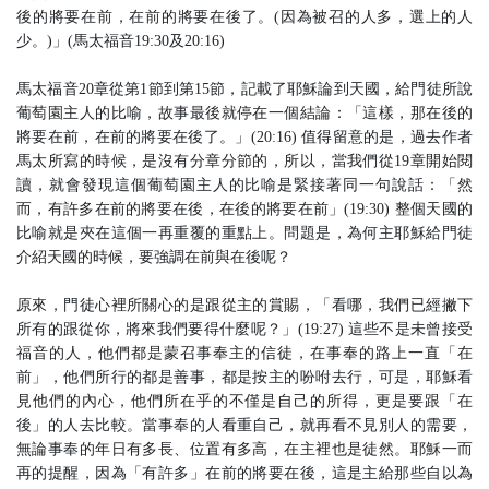
後的將要在前，在前的將要在後了。(因為被召的人多，選上的人
少。)」(馬太福音19:30及20:16)
馬太福音20章從第1節到第15節，記載了耶穌論到天國，給門徒所說
葡萄園主人的比喻，故事最後就停在一個結論：「這樣，那在後的
將要在前，在前的將要在後了。」(20:16) 值得留意的是，過去作者
馬太所寫的時候，是沒有分章分節的，所以，當我們從19章開始閱
讀，就會發現這個葡萄園主人的比喻是緊接著同一句說話：「然
而，有許多在前的將要在後，在後的將要在前」(19:30) 整個天國的
比喻就是夾在這個一再重覆的重點上。問題是，為何主耶穌給門徒
介紹天國的時候，要強調在前與在後呢？
原來，門徒心裡所關心的是跟從主的賞賜，「看哪，我們已經撇下
所有的跟從你，將來我們要得什麼呢？」(19:27) 這些不是未曾接受
福音的人，他們都是蒙召事奉主的信徒，在事奉的路上一直「在
前」，他們所行的都是善事，都是按主的吩咐去行，可是，耶穌看
見他們的內心，他們所在乎的不僅是自己的所得，更是要跟「在
後」的人去比較。當事奉的人看重自己，就再看不見別人的需要，
無論事奉的年日有多長、位置有多高，在主裡也是徒然。耶穌一而
再的提醒，因為「有許多」在前的將要在後，這是主給那些自以為