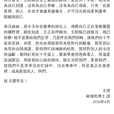
為自己辯護，沒有為自己爭權，沒有為自己保留。只有「在基
督裡」的人，生命才會越來越像主，才可活出那份柔和謙卑、
順服與捨己。
弟兄姊妹，若今天你在服事的崗位上，感覺自己正在某種屬靈
的曠野裡，願你知道，主正在呼喚你。主耶穌已經復活，祂已
得勝
!
祂不是要給我們定罪，乃是呼召我們回轉，讓我們在十字
架前安靜、仰望，把生命裡面那些未曾對付的驕傲、那些習以
為常的自我保護、那些用忙碌掩飾的枯乾、那些對別人的冷淡
與論斷，都同釘死在十字架上；重新學會用恩典看人、用溫柔
說誠實話、用基督的心彼此相待。願主光照我們，更新我們，
使我們不是單單活在忙碌中、活在事奉中，而是真正在基督
裡，成為新造的人。阿們。
祝
主愛常在！
主僕
歐偉民博士
謹
2026
年
4
月