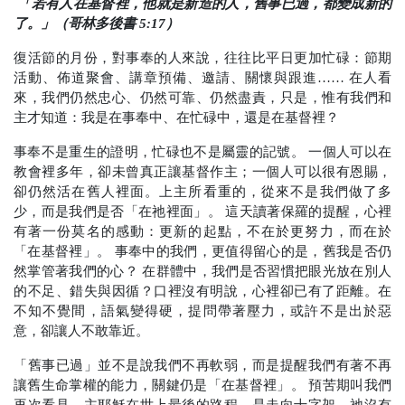
「若有人在基督裡，他就是新造的人，舊事已過，都變成新的
了。」（哥林多後書
5:17
）
復活節的月份，對事奉的人來說，往往比平日更加忙碌：節期
活動、佈道聚會、講章預備、邀請、關懷與跟進……
在人看
來，我們仍然忠心、仍然可靠、仍然盡責，只是，惟有我們和
主才知道：我是在事奉中、在忙碌中，還是在基督裡？
事奉不是重生的證明，忙碌也不是屬靈的記號。
一個人可以在
教會裡多年，卻未曾真正讓基督作主；一個人可以很有恩賜，
卻仍然活在舊人裡面。上主所看重的，從來不是我們做了多
少，而是我們是否「在祂裡面」。
這天讀著保羅的提醒，心裡
有著一份莫名的感動：更新的起點，不在於更努力，而在於
「在基督裡」。
事奉中的我們，更值得留心的是，舊我是否仍
然掌管著我們的心？
在群體中，我們是否習慣把眼光放在別人
的不足、錯失與因循？口裡沒有明說，心裡卻已有了距離。在
不知不覺間，語氣變得硬，提問帶著壓力，或許不是出於惡
意，卻讓人不敢靠近。
「舊事已過」並不是說我們不再軟弱，而是提醒我們有著不再
讓舊生命掌權的能力，關鍵仍是「在基督裡」。
預苦期叫我們
再次看見，主耶穌在世上最後的路程，是走向十字架。祂沒有