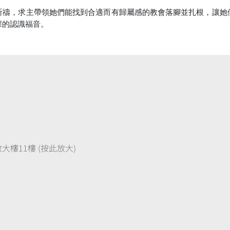
祈禱，求主帶領她們能找到合適而有歸屬感的教會落腳並扎根，讓她
深的認識福音。
樓11樓 (按此放大)