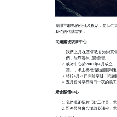
感謝主耶穌的受死及復活，使我們
我們的代禱需要：
問題賭徒復康中心
我們上月在基督教香港崇真
們，能靠著神戒除惡習。
戒賭中心於
2001
年
4
月成立，
禮」，求主祝福活動能順利進
將於
4
月
21
日開始舉辦「問題
五月份將舉行兩日一夜的義工
鄰舍關懷中心
我們現正招聘活動工作員，求
即將與教會合辦啟發課程，求