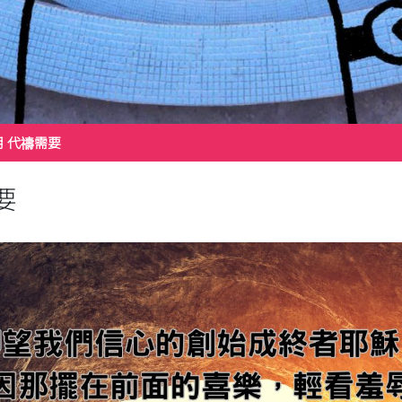
4月 代禱需要
要