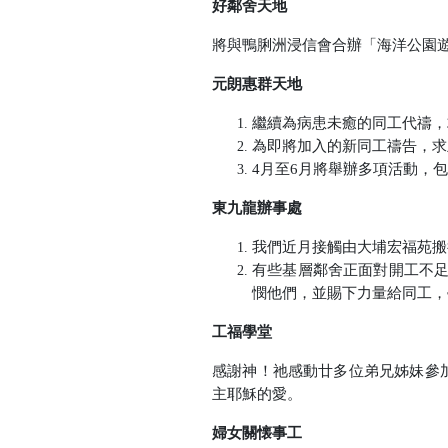
好鄰舍天地
將與鴨脷洲浸信會合辦「海洋公園
元朗惠群天地
繼續為病患未癒的同工代禱，
為即將加入的新同工禱告，求
4
月至
6
月將舉辦多項活動，包
東九龍辦事處
我們近月接觸由大埔宏福苑搬
有些基層鄰舍正面對開工不
憫他們，並賜下力量給同工，
工福學堂
感謝神！祂感動廿多位弟兄姊妹參
主耶穌的愛。
婦女關懐事工