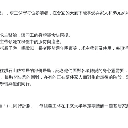
遊」，求主保守每位參加者，在合宜的天氣下能享受與家人和弟兄姊
求主醫治，讓同工的身體能快快康復。
主帶領她在群體中的服侍與適應。
括親子遊、唱歌班、長者團契週年團慶等，求主帶領及使用，每項
往鑽石山啟福居的部份居民，記念他們面對各項轉變的身心靈需要
足、長時間失業的困難，亦有的正在陪伴家人面對生命最後的階段，
學習與他們同行。
加「
1+1
同行計劃」，每組義工將在未來大半年定期接觸一個基層家