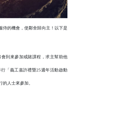
服侍的機會，使鄰舍歸向主！以下是
將會到來參加戒賭課程，求主幫助他
舉行「義工嘉許禮暨
25
週年活動啟動
行的人士來參加。