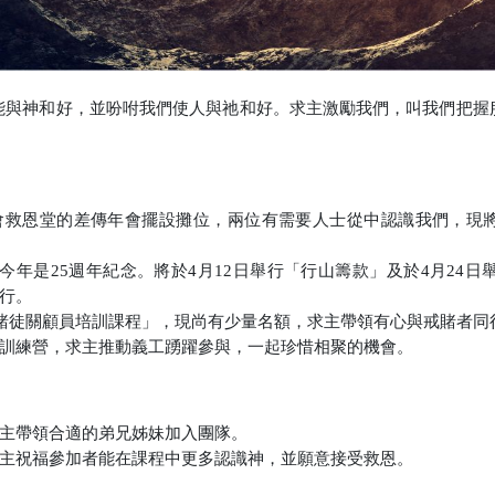
能與神和好，並吩咐我們使人與祂和好。求主激勵我們，叫我們把握
會救恩堂的差傳年會擺設攤位，兩位有需要人士從中認識我們，現
今年是
25
週年紀念。將於
4
月
12
日舉行「行山籌款」及於
4
月
24
日
行。
賭徒關顧員培訓課程」，現尚有少量名額，求主帶領有心與戒賭者同
訓練營，求主推動義工踴躍參與，一起珍惜相聚的機會。
主帶領合適的弟兄姊妹加入團隊。
主祝福參加者能在課程中更多認識神，並願意接受救恩。